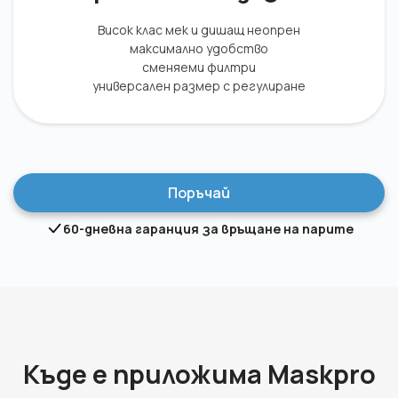
Висок клас мек и дишащ неопрен
максимално удобство
сменяеми филтри
универсален размер с регулиране
Поръчай
60-дневна гаранция за връщане на парите
Къде е приложима Maskpro