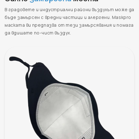
В градовете и индустриални райони въздухът може да
бъде замърсен с вредни частици и алергени. Maskpro
маската ви предпазва от тези замърсявания и помага
да вдишате по-чист въздух.