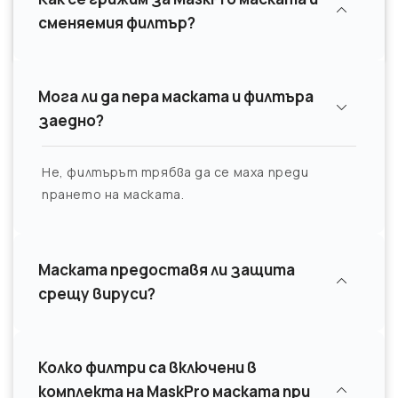
сменяемия филтър?
Мога ли да пера маската и филтъра
заедно?
Не, филтърът трябва да се маха преди
прането на маската.
Маската предоставя ли защита
срещу вируси?
Колко филтри са включени в
комплекта на MaskPro маската при