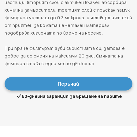
частици, вторият слой с активен въглен абсорбира
химични замърсители, третият слой с пръскан памук
филтрира частици до 0.3 микрона, а четвъртият слой
от приятен за кожата неметален материал
подобрява хигиената по време на носене.
При пране филтърът губи свойствата си, затова е
добре да се сменя на максимум 20 дни. Смяната на
филтъра става с едно лесно движение.
Поръчай
60-дневна гаранция за връщане на парите