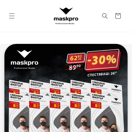
Преминаване
към
съдържанието
Количка