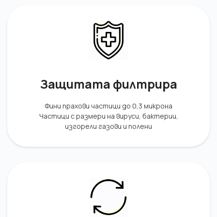
Защитата филтрира
Фини прахови частици до 0,3 микрона
Частици с размери на вируси, бактерии,
изгорели газови и полени