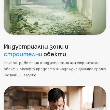
Индустриални зони и
строителни
обекти
За хора, работещи в индустриални или строителни
обекти, Maskpro предоставя надеждна защита срещу
частици и газове.