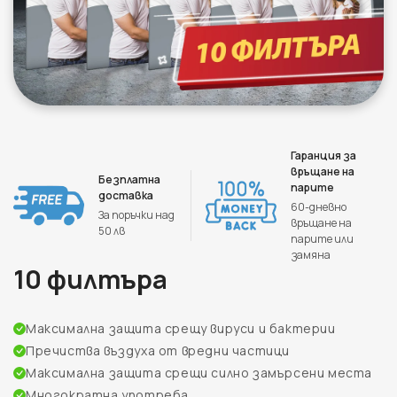
Гаранция за
връщане на
Безплатна
парите
доставка
60-дневно
За поръчки над
връщане на
50 лв
парите или
замяна
10 филтъра
Максимална защита срещу вируси и бактерии
Пречиства въздуха от вредни частици
Максимална защита срещи силно замърсени места
Многократна употреба