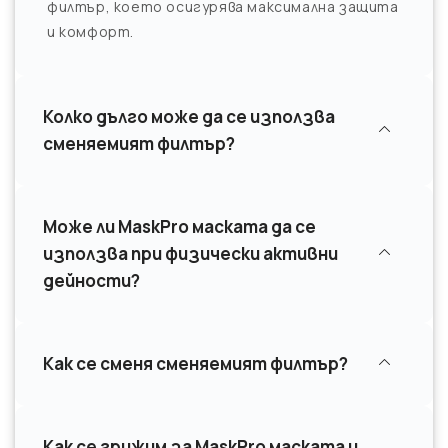
филтър, което осигурява максимална защита
и комфорт.
Колко дълго може да се използва
сменяемият филтър?
Може ли MaskPro маската да се
използва при физически активни
дейности?
Как се сменя сменяемият филтър?
Как се грижим за MaskPro маската и