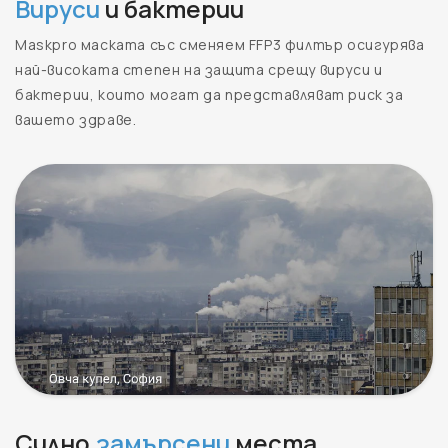
Вируси
и бактерии
Maskpro маската със сменяем FFP3 филтър осигурява
най-високата степен на защита срещу вируси и
бактерии, които могат да представляват риск за
вашето здраве.
Силно
замърсени
места