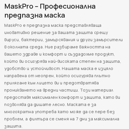
MaskPro – Професионална
предпазна маска
MaskPro е предпазна маска представляваща
иновативно решение за вашата защита срещу
вируси, бактерии, замърсявания и други замърсители
в околната среда. Ние разбираме важността на
вашето здраве и комфорт и създадохме продукт,
който ви осигурява най-високата степен на защита,
удобство и устойчивост. Нашата маска е изцяло
направена от неопрен, който осигурява плътно
прилягане към лицето ви и предотвратява
проникването на вредни частици. Този материал
предоставя максимален комфорт и защита, като ви
позволява да дишате лесно. Маската е за
многократна употреба като може да се пере без
проблем, а филтъра се сменя на 7 дни за максимална
защита.