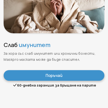
Слаб
имунитет
За хора със слаб имунитет или хронични болести,
Maskpro маската може да бъде спасител.
Поръчай
60-дневна гаранция за връщане на парите