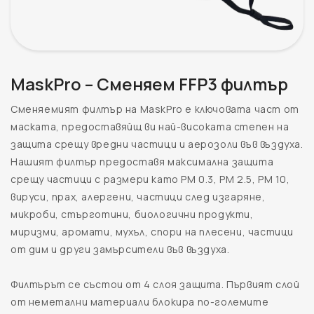
MaskPro – Сменяем FFP3 филтър
Сменяемият филтър на MaskPro е ключовата част от
маската, предоставяйщ ви най-високата степен на
защита срещу вредни частици и аерозоли във въздуха.
Нашият филтър предоставя максимална защита
срещу частици с размери като PM 0.3, PM 2.5, PM 10,
вируси, прах, алергени, частици след изгаряне,
микроби, стърготини, биологични продукти,
миризми, аромати, мухъл, спори на плесени, частици
от дим и други замърсители във въздуха.
Филтърът се състои от 4 слоя защита. Първият слой
от неметални материали блокира по-големите