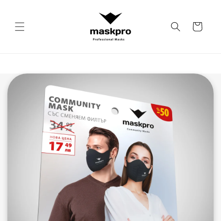
Преминаване
към
съдържанието
Количка