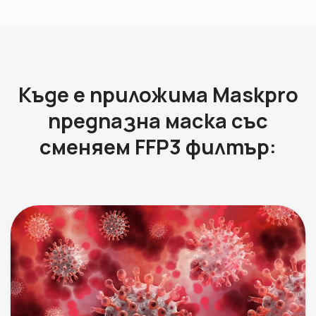
Къде е приложима Maskpro
предпазна маска със
сменяем FFP3 филтър: