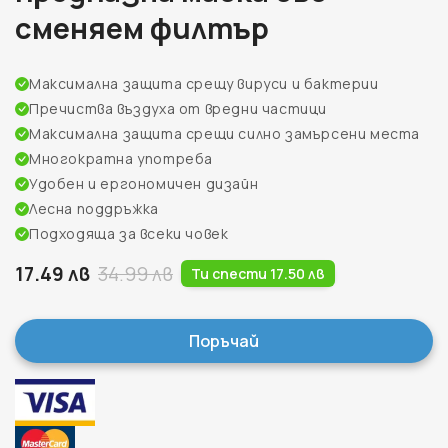
сменяем филтър
Максимална защита срещу вируси и бактерии
Пречиства въздуха от вредни частици
Максимална защита срещи силно замърсени места
Многократна употреба
Удобен и ергономичен дизайн
Лесна поддръжка
Подходяща за всеки човек
17.49 лв
34.99 лв
Ти спести 17.50 лв
Поръчай