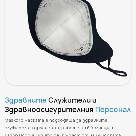
Здравните
Служители и
Здравноосигурителния
Персонал
Maskpro маската е подходяща за здравните
служители и други лица, работещи в болници и
лаборатории, които се нуждаят от най-високата