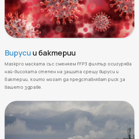
Вируси
и бактерии
Maskpro маската със сменяем FFP3 филтър осигурява
най-високата степен на защита срещу вируси и
бактерии, които могат да представляват риск за
вашето здраве.