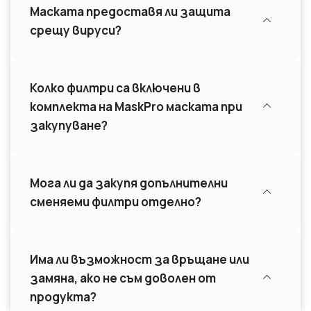
Маската предоставя ли защита
срещу вируси?
Колко филтри са включени в
комплекта на MaskPro маската при
закупуване?
Мога ли да закупя допълнителни
сменяеми филтри отделно?
Има ли възможност за връщане или
замяна, ако не съм доволен от
продукта?