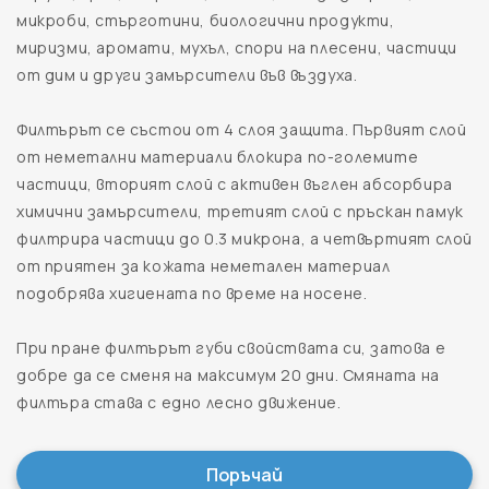
микроби, стърготини, биологични продукти,
миризми, аромати, мухъл, спори на плесени, частици
от дим и други замърсители във въздуха.
Филтърът се състои от 4 слоя защита. Първият слой
от неметални материали блокира по-големите
частици, вторият слой с активен въглен абсорбира
химични замърсители, третият слой с пръскан памук
филтрира частици до 0.3 микрона, а четвъртият слой
от приятен за кожата неметален материал
подобрява хигиената по време на носене.
При пране филтърът губи свойствата си, затова е
добре да се сменя на максимум 20 дни. Смяната на
филтъра става с едно лесно движение.
Поръчай