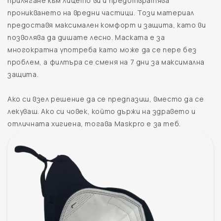
прилягане към лицето ви и предотвратява
проникването на вредни частици. Този материал
предоставя максимален комфорт и защита, като ви
позволява да дишате лесно. Маската е за
многократна употреба като може да се пере без
проблем, а филтъра се сменя на 7 дни за максимална
защита.
Ако си взел решение да се предпазиш, вместо да се
лекуваш. Ако си човек, който държи на здравето и
отличната хигиена, тогава Maskpro е за теб.