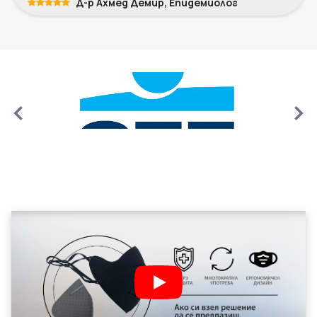
Д-р Ахмед Демир, Епидемиолог