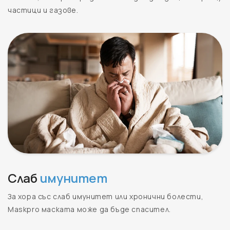
частици и газове.
Слаб
имунитет
За хора със слаб имунитет или хронични болести,
Maskpro маската може да бъде спасител.