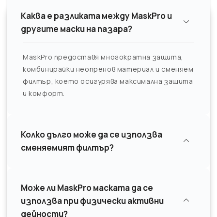
Каква е разликата между MaskPro и
другите маски на пазара?
MaskPro предоставя многократна защита,
комбинирайки неопренов материал и сменяем
филтър, което осигурява максимална защита
и комфорт.
Колко дълго може да се използва
сменяемият филтър?
Може ли MaskPro маската да се
използва при физически активни
дейности?