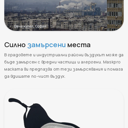
Силно
замърсени
места
В градовете и индустриални райони въздухът може да
бъде замърсен с вредни частици и алергени. Maskpro
маската ви предпазва от тези замърсявания и помага
да вдишате по-чист въздух.