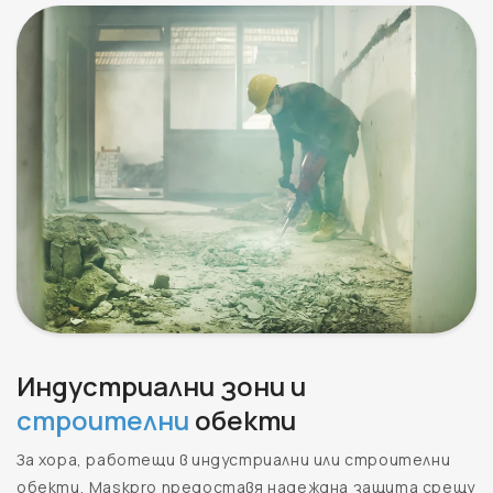
Индустриални зони и
строителни
обекти
За хора, работещи в индустриални или строителни
обекти, Maskpro предоставя надеждна защита срещу