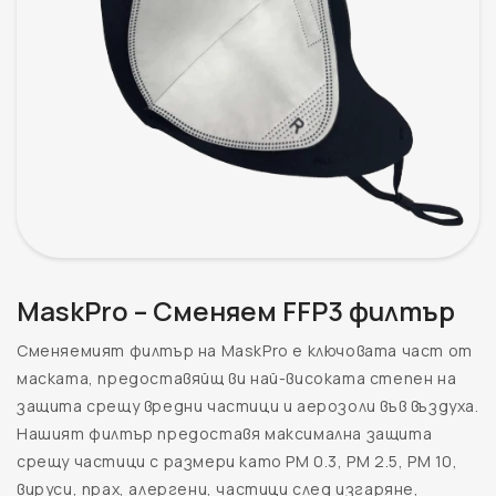
MaskPro – Сменяем FFP3 филтър
Сменяемият филтър на MaskPro е ключовата част от
маската, предоставяйщ ви най-високата степен на
защита срещу вредни частици и аерозоли във въздуха.
Нашият филтър предоставя максимална защита
срещу частици с размери като PM 0.3, PM 2.5, PM 10,
вируси, прах, алергени, частици след изгаряне,