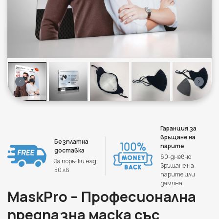
Гаранция за
връщане на
Безплатна
парите
доставка
60-дневно
За поръчки над
връщане на
50 лв
парите или
замяна
MaskPro – Професионална
предпазна маска със