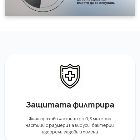
Защитата филтрира
Фини прахови частици до 0,3 микрона
Частици с размери на вируси, бактерии,
изгорели газови и полени