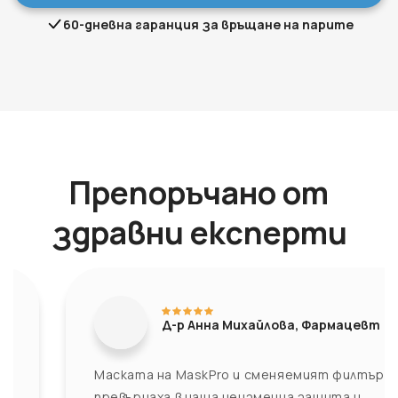
60-дневна гаранция за връщане на парите
Препоръчано от
здравни експерти
Д-р Анна Михайлова, Фармацевт
Маската на MaskPro и сменяемият филтър се
превърнаха в наша неизменна защита и