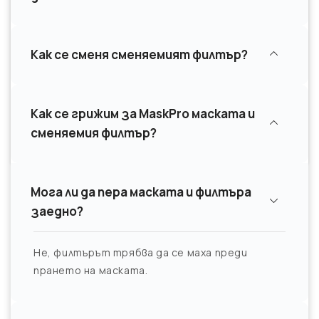
Как се сменя сменяемият филтър?
Как се грижим за MaskPro маската и
сменяемия филтър?
Мога ли да пера маската и филтъра
заедно?
Не, филтърът трябва да се маха преди
прането на маската.