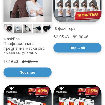
10 филтъра
62.93 лв
89.90 лв
MaskPro –
Професионална
Поръчай
предпазна маска със
сменяем филтър
17.49 лв
34.99 лв
Поръчай