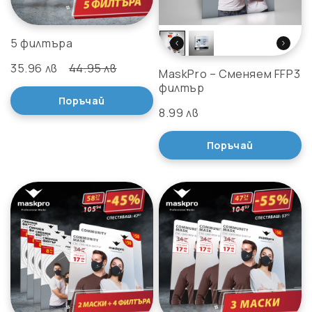
5 филтъра
35.96 лв
44.95 лв
MaskPro – Сменяем FFP3
филтър
Поръчай
8.99 лв
Поръчай