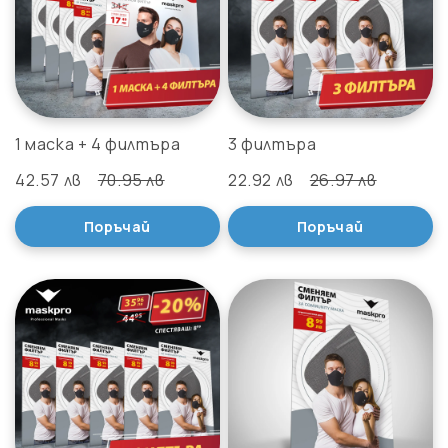
1 маска + 4 филтъра
3 филтъра
42.57 лв
70.95 лв
22.92 лв
26.97 лв
Поръчай
Поръчай