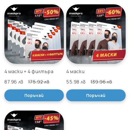
4 маски + 4 филтъра
4 маски
87.96 лв
175.92 лв
55.98 лв
139.96 лв
Поръчай
Поръчай