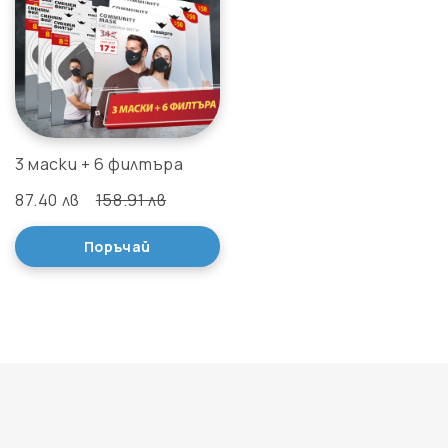
3 маски + 6 филтъра
87.40 лв
158.91 лв
Поръчай