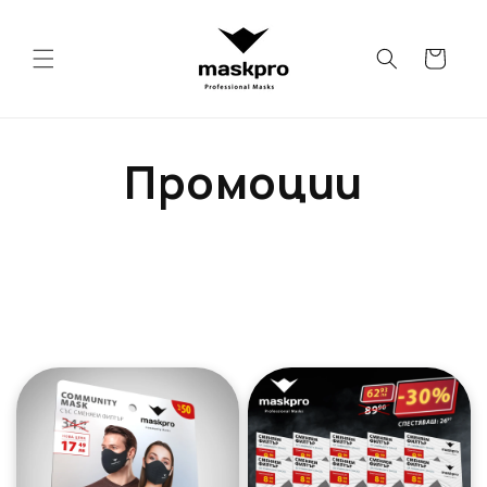
Преминаване
към
съдържанието
Количка
Промоции