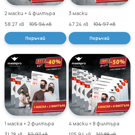
2 маски + 4 филтъра
3 маски
58.27 лв
105.94 лв
47.24 лв
104.97 лв
Поръчай
Поръчай
1 маска + 2 филтъра
4 маски + 8 филтъра
31.78 лв
52.97 лв
105.94 лв
211.88 лв